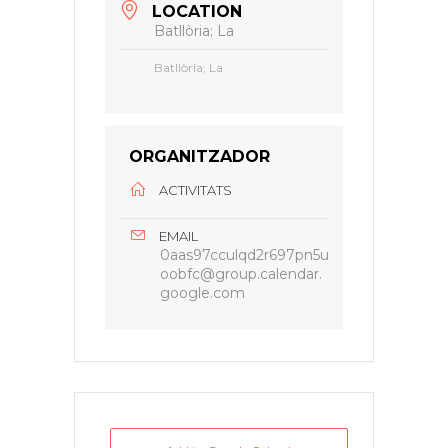
LOCATION
Batllòria; La
Batllòria; La
ORGANITZADOR
ACTIVITATS
EMAIL
0aas97cculqd2r697pn5u
oobfc@group.calendar.
google.com