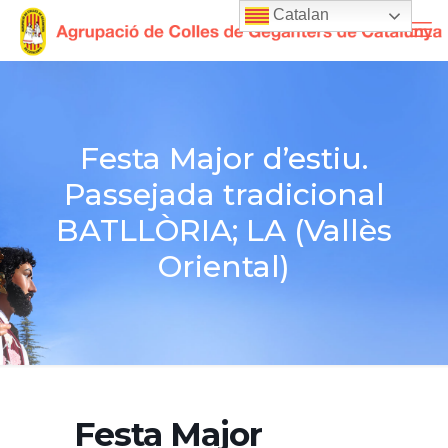
Catalan
Festa Major d’estiu.
Passejada tradicional
BATLLÒRIA; LA (Vallès
Oriental)
Festa Major