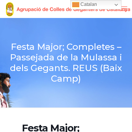
Catalan
Festa Major; Completes –
Passejada de la Mulassa i
dels Gegants. REUS (Baix
Camp)
Festa Major;