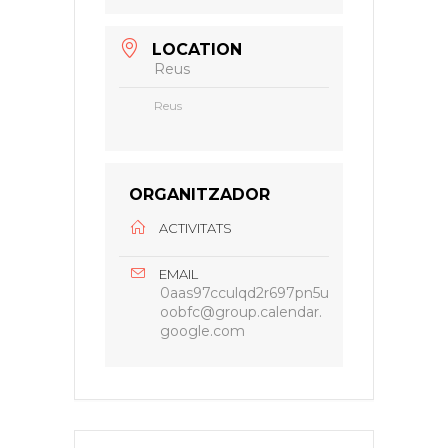
LOCATION
Reus
Reus
ORGANITZADOR
ACTIVITATS
EMAIL
0aas97cculqd2r697pn5u
oobfc@group.calendar.
google.com