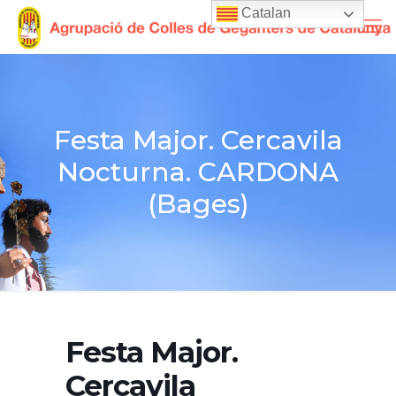
Catalan
Festa Major. Cercavila
Nocturna. CARDONA
(Bages)
Festa Major.
Cercavila