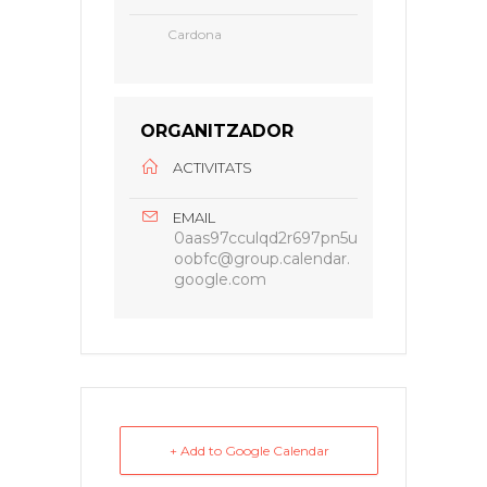
Cardona
ORGANITZADOR
ACTIVITATS
EMAIL
0aas97cculqd2r697pn5u
oobfc@group.calendar.
google.com
+ Add to Google Calendar