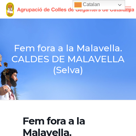
Catalan
Fem fora a la Malavella.
CALDES DE MALAVELLA
(Selva)
Fem fora a la
Malavella.