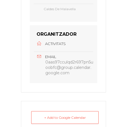
Caldes De Malavella
ORGANITZADOR
ACTIVITATS
EMAIL
0aas97cculqd2r697pn5u
oobfc@group.calendar.
google.com
+ Add to Google Calendar