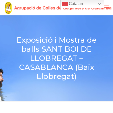
Catalan
Exposició i Mostra de
balls SANT BOI DE
LLOBREGAT –
CASABLANCA (Baix
Llobregat)