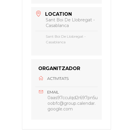
LOCATION
Sant Boi De Llobregat -
Casablanca
Sant Boi De Llobregat -
Casablanca
ORGANITZADOR
ACTIVITATS
EMAIL
0aas97cculqd2r697pn5u
oobfc@group.calendar.
google.com