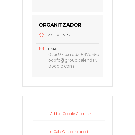
ORGANITZADOR
ACTIVITATS
EMAIL
0aas97cculqd2r697pn5u
oobfc@group.calendar.
google.com
+ Add to Google Calendar
+ iCal / Outlook export