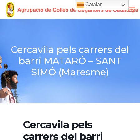
Catalan
Cercavila pels carrers del
barri MATARÓ – SANT
SIMÓ (Maresme)
Cercavila pels
carrers del barri