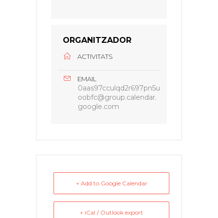
ORGANITZADOR
ACTIVITATS
EMAIL
0aas97cculqd2r697pn5u
oobfc@group.calendar.
google.com
+ Add to Google Calendar
+ iCal / Outlook export