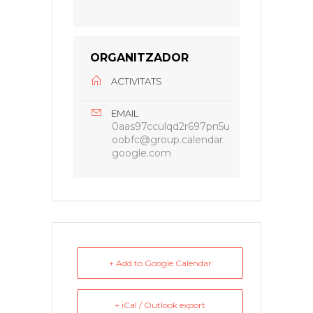
ORGANITZADOR
ACTIVITATS
EMAIL
0aas97cculqd2r697pn5u
oobfc@group.calendar.
google.com
+ Add to Google Calendar
+ iCal / Outlook export