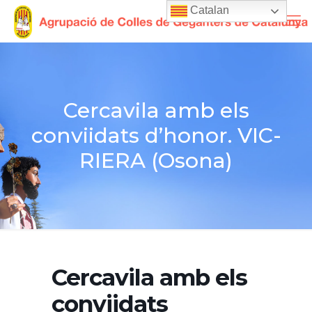
Catalan
Cercavila amb els
conviidats d’honor. VIC-
RIERA (Osona)
Cercavila amb els
conviidats