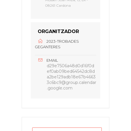
08261 Cardona
ORGANITZADOR
2023-TROBADES
GEGANTERES
EMAIL
d29e7506a48d0d16f0d
ef0ab09bed64542dc8d
a2be129adb18e67b4663
3c6bc9@group.calendar
.google.com