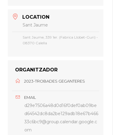
LOCATION
Sant Jaume
Sant Jaume, 339 1er. (Fabrica Llobet-Guri) -
08370 Calella
ORGANITZADOR
2023-TROBADES GEGANTERES
EMAIL
d29e7506a48d0d16f0def0ab09be
d64542dc8da2be129adb18e67b466
33c6bc9@group.calendar.google.c
om