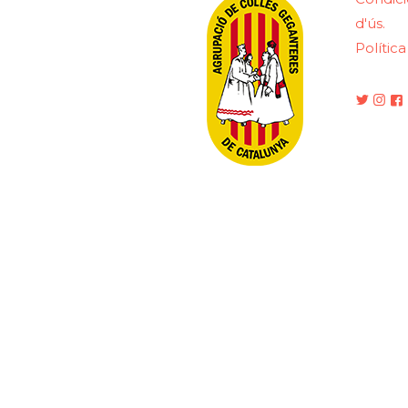
d'ús.
Polític