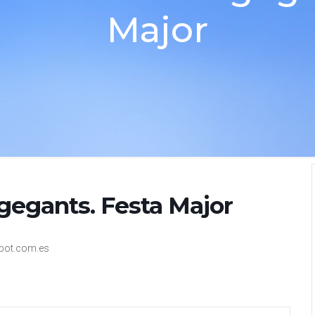
Major
gegants. Festa Major
spot.com.es