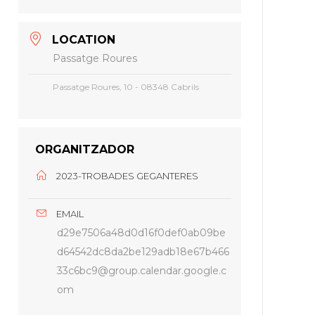
LOCATION
Passatge Roures
Passatge Roures, 10 - 08348 Cabrils
ORGANITZADOR
2023-TROBADES GEGANTERES
EMAIL
d29e7506a48d0d16f0def0ab09be
d64542dc8da2be129adb18e67b466
33c6bc9@group.calendar.google.c
om