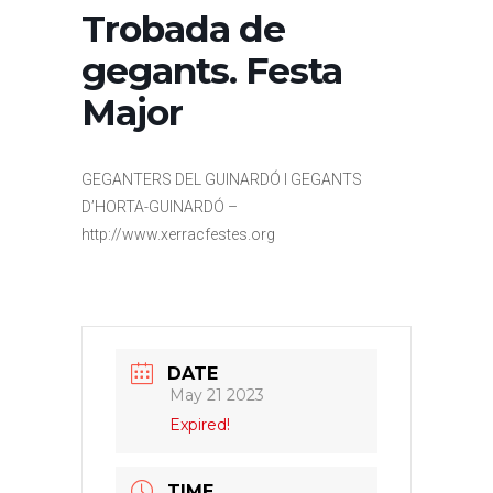
Trobada de
gegants. Festa
Major
GEGANTERS DEL GUINARDÓ I GEGANTS
D’HORTA-GUINARDÓ –
http://www.xerracfestes.org
DATE
May 21 2023
Expired!
TIME