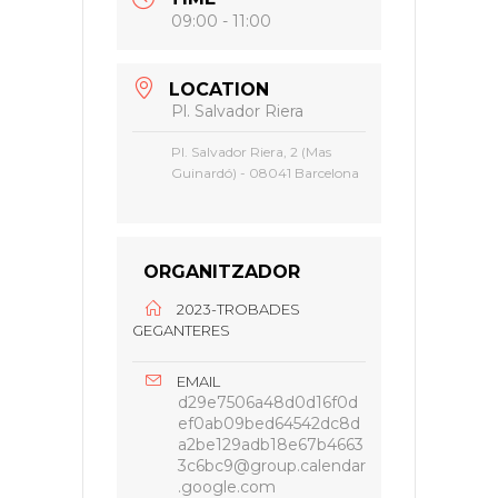
09:00 - 11:00
LOCATION
Pl. Salvador Riera
Pl. Salvador Riera, 2 (Mas
Guinardó) - 08041 Barcelona
ORGANITZADOR
2023-TROBADES
GEGANTERES
EMAIL
d29e7506a48d0d16f0d
ef0ab09bed64542dc8d
a2be129adb18e67b4663
3c6bc9@group.calendar
.google.com