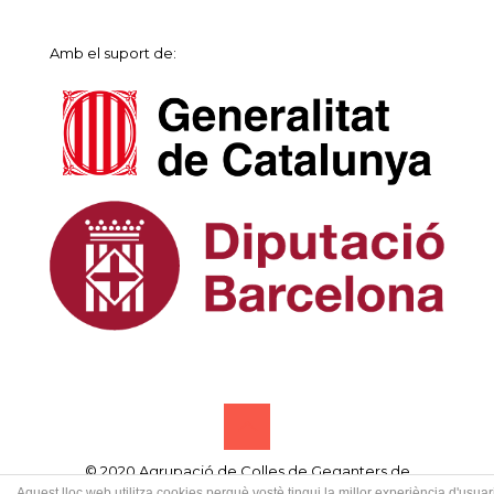
Amb el suport de:
© 2020 Agrupació de Colles de Geganters de
Catalunya • Designed by
Samsó publicitat creativa
Aquest lloc web utilitza cookies perquè vostè tingui la millor experiència d'usuari