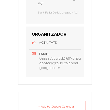
Acf
Sant Feliu De Llobregat - Acf
ORGANITZADOR
ACTIVITATS
EMAIL
0aas97cculqd2r697pn5u
oobfc@group.calendar.
google.com
+ Add to Google Calendar