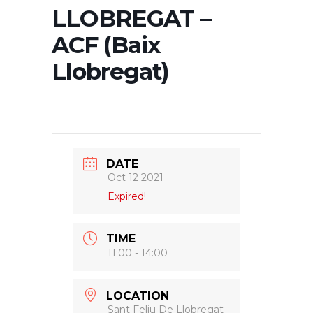
LLOBREGAT –
ACF (Baix
Llobregat)
DATE
Oct 12 2021
Expired!
TIME
11:00 - 14:00
LOCATION
Sant Feliu De Llobregat -