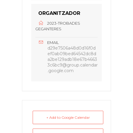
ORGANITZADOR
2023-TROBADES
GEGANTERES
EMAIL
d29e7506a48d0d16f0d
ef0ab09bed64542dc8d
a2be129adb18e67b4663
3c6bc9@group.calendar
.google.com
+ Add to Google Calendar