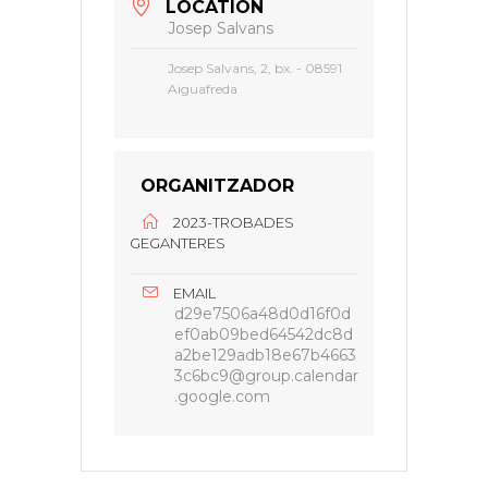
LOCATION
Josep Salvans
Josep Salvans, 2, bx. - 08591
Aiguafreda
ORGANITZADOR
2023-TROBADES
GEGANTERES
EMAIL
d29e7506a48d0d16f0d
ef0ab09bed64542dc8d
a2be129adb18e67b4663
3c6bc9@group.calendar
.google.com