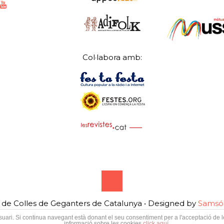
Col·labora amb:
de Colles de Geganters de Catalunya • Designed by
Samsó 
'usuari. Si continua navegant està donant el seu consentiment per a l'acceptació de
informació sobre les cookies
click aquí
.