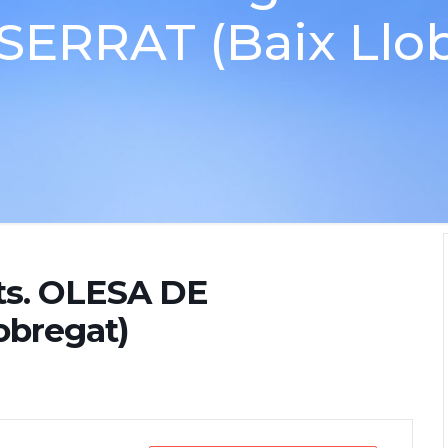
ERRAT (Baix Llob
ts. OLESA DE
bregat)