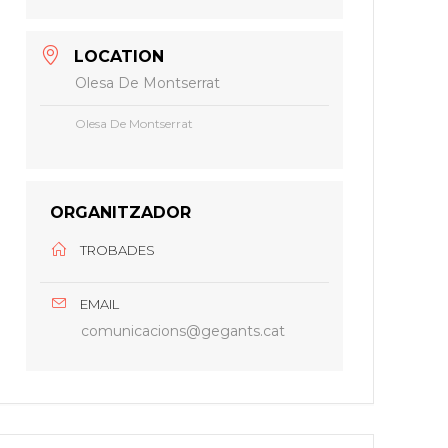
LOCATION
Olesa De Montserrat
Olesa De Montserrat
ORGANITZADOR
TROBADES
EMAIL
comunicacions@gegants.cat