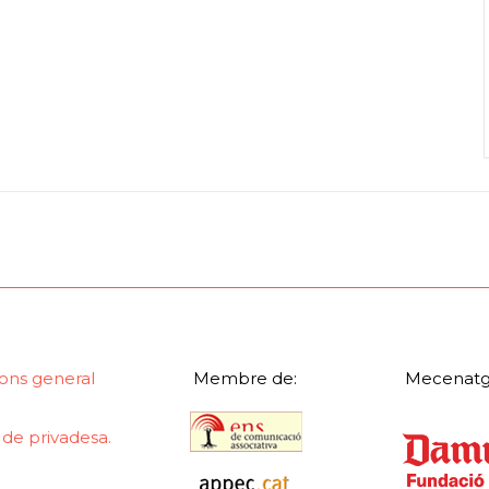
ons general
Membre de:
Mecenatg
a de privadesa.