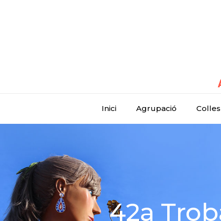
Inici
Agrupació
Colles
42a Trob