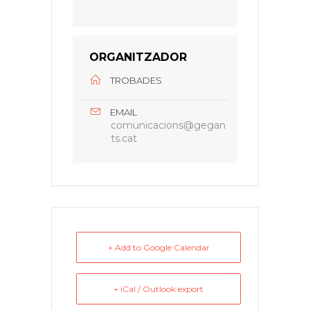
ORGANITZADOR
TROBADES
EMAIL
comunicacions@gegan
ts.cat
+ Add to Google Calendar
+ iCal / Outlook export