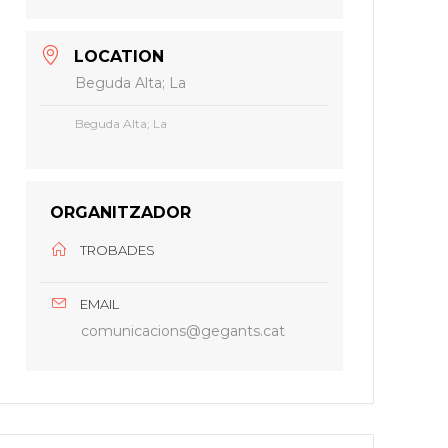
LOCATION
Beguda Alta; La
Beguda Alta; La
ORGANITZADOR
TROBADES
EMAIL
comunicacions@gegants.cat