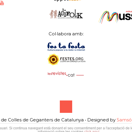
Col·labora amb:
de Colles de Geganters de Catalunya • Designed by
Samsó 
'usuari. Si continua navegant està donant el seu consentiment per a l'acceptació de
informació sobre les cookies
click aquí
.