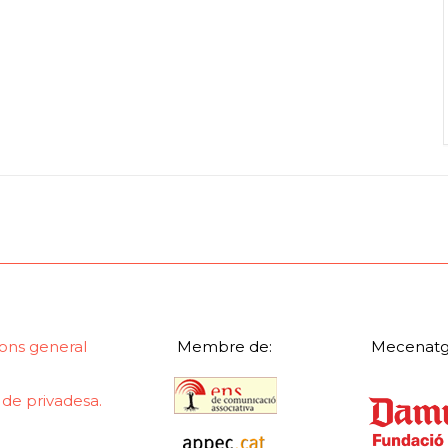
ons general
Membre de:
Mecenatg
a de privadesa.