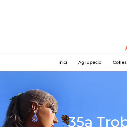
Inici
Agrupació
Colles
35a Tro