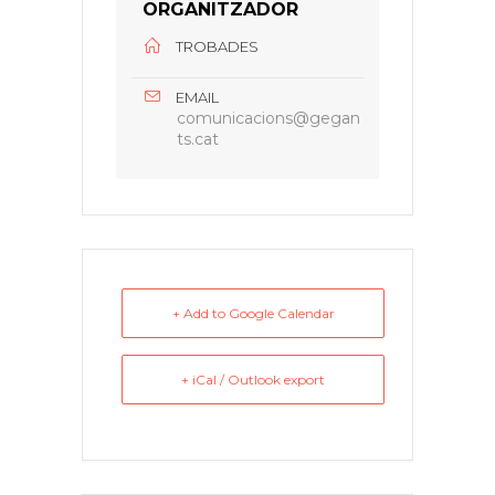
ORGANITZADOR
TROBADES
EMAIL
comunicacions@gegan
ts.cat
+ Add to Google Calendar
+ iCal / Outlook export