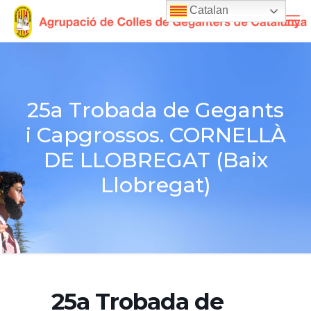
Catalan
25a Trobada de Gegants
i Capgrossos. CORNELLÀ
DE LLOBREGAT (Baix
Llobregat)
25a Trobada de