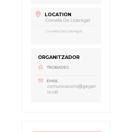
LOCATION
Cornellà De Llobregat
Cornellà De Llobregat
ORGANITZADOR
TROBADES
EMAIL
comunicacions@gegan
ts.cat