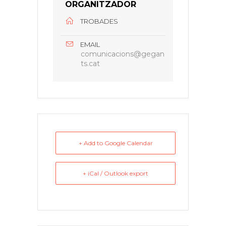
ORGANITZADOR
TROBADES
EMAIL
comunicacions@gegan
ts.cat
+ Add to Google Calendar
+ iCal / Outlook export