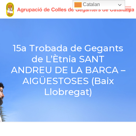
Catalan
15a Trobada de Gegants
de L’Ètnia SANT
ANDREU DE LA BARCA –
AIGÜESTOSES (Baix
Llobregat)