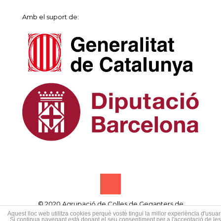
Amb el suport de:
© 2020 Agrupació de Colles de Geganters de
Catalunya • Designed by
Samsó publicitat creativa
Aquest lloc web utilitza cookies perquè vostè tingui la millor experiència d'usuari
Si continua navegant està donant el seu consentiment per a l'acceptació de les