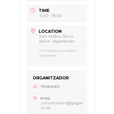
TIME
15:00 - 18:00
LOCATION
Sant Andreu De La
Barca - Aigüestoses
Sant Andreu De La Barca -
Aigüestoses
ORGANITZADOR
TROBADES
EMAIL
comunicacions@gegan
ts.cat