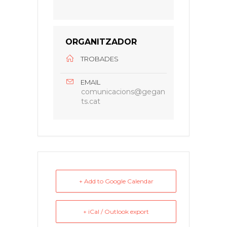
ORGANITZADOR
TROBADES
EMAIL
comunicacions@gegan
ts.cat
+ Add to Google Calendar
+ iCal / Outlook export