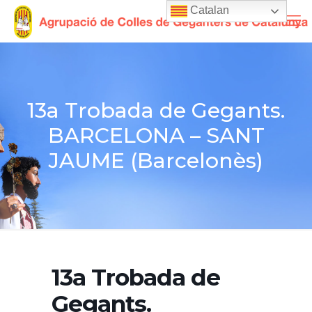
Catalan
13a Trobada de Gegants.
BARCELONA – SANT
JAUME (Barcelonès)
13a Trobada de
Gegants.