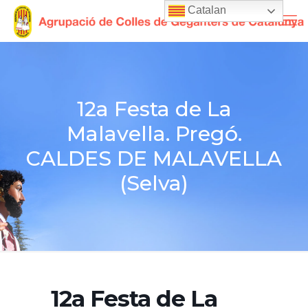
Catalan
12a Festa de La
Malavella. Pregó.
CALDES DE MALAVELLA
(Selva)
12a Festa de La