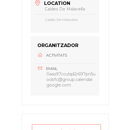
LOCATION
Caldes De Malavella
Caldes De Malavella
ORGANITZADOR
ACTIVITATS
EMAIL
0aas97cculqd2r697pn5u
oobfc@group.calendar.
google.com