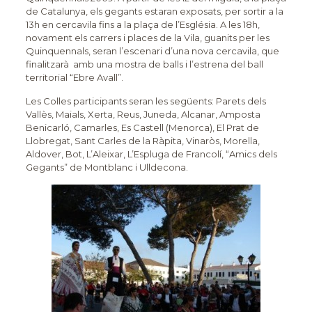
de Catalunya, els gegants estaran exposats, per sortir a la
13h en cercavila fins a la plaça de l’Església. A les 18h,
novament els carrers i places de la Vila, guanits per les
Quinquennals, seran l’escenari d’una nova cercavila, que
finalitzarà amb una mostra de balls i l’estrena del ball
territorial “Ebre Avall”.
Les Colles participants seran les següents: Parets dels
Vallès, Maials, Xerta, Reus, Juneda, Alcanar, Amposta
Benicarló, Camarles, Es Castell (Menorca), El Prat de
Llobregat, Sant Carles de la Ràpita, Vinaròs, Morella,
Aldover, Bot, L’Aleixar, L’Espluga de Francolí, “Amics dels
Gegants” de Montblanc i Ulldecona.