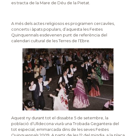
es tracta de la Mare de Déu de la Pietat.
A més dels actes religiosos es programen cercaviles,
concerts i àpats populars, d’aquesta les Festes
Quinquennals esdevenen punt de referència del
calendari cultural de les Terres de l’Ebre.
Aquest ny durant tot el dissabte 5 de setembre, la
població d’Ulldecona viurà una Trobada Gegantera del
tot especial, emmarcada dins de les seves Festes
Quinquennals 2009. A partir de les 12 del migdia, a la plaça