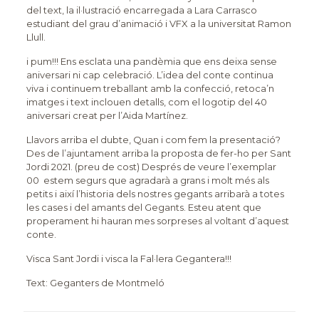
del text, la il·lustració encarregada a Lara Carrasco
estudiant del grau d’animació i VFX a la universitat Ramon
Llull.
i pum!!! Ens esclata una pandèmia que ens deixa sense
aniversari ni cap celebració. L’idea del conte continua
viva i continuem treballant amb la confecció, retoca’n
imatges i text inclouen detalls, com el logotip del 40
aniversari creat per l’Aida Martínez.
Llavors arriba el dubte, Quan i com fem la presentació?
Des de l’ajuntament arriba la proposta de fer-ho per Sant
Jordi 2021. (preu de cost) Després de veure l’exemplar
00 estem segurs que agradarà a grans i molt més als
petits i així l’historia dels nostres gegants arribarà a totes
les cases i del amants del Gegants. Esteu atent que
properament hi hauran mes sorpreses al voltant d’aquest
conte.
Visca Sant Jordi i visca la Fal·lera Gegantera!!!
Text: Geganters de Montmeló