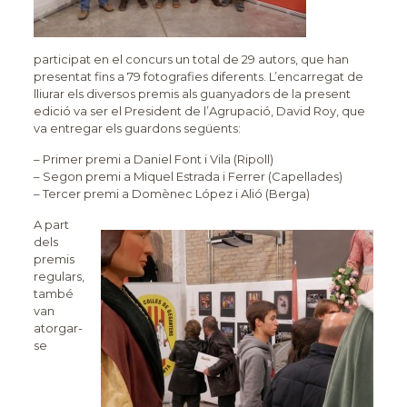
participat en el concurs un total de 29 autors, que han
presentat fins a 79 fotografies diferents. L’encarregat de
lliurar els diversos premis als guanyadors de la present
edició va ser el President de l’Agrupació, David Roy, que
va entregar els guardons següents:
– Primer premi a Daniel Font i Vila (Ripoll)
– Segon premi a Miquel Estrada i Ferrer (Capellades)
– Tercer premi a Domènec López i Alió (Berga)
A part
dels
premis
regulars,
també
van
atorgar-
se