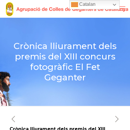
Catalan
Crònica lliurament dels
premis del XIII concurs
fotogràfic El Fet
Geganter
Crònica lliurament dels premis del XIII