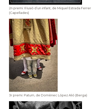
2n premi: Il·lusió d’un infant, de Miquel Estrada Ferrer
(Capellades)
3r premi: Patum, de Domènec López Alió (Berga)