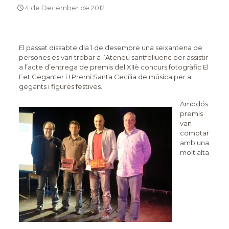
4 de December de 2012
El passat dissabte dia 1 de desembre una seixantena de
persones es van trobar a l’Ateneu santfeliuenc per assistir
a l’acte d’entrega de premis del XIIè concurs fotogràfic El
Fet Geganter i I Premi Santa Cecília de música per a
gegants i figures festives.
Ambdós
premis
van
comptar
amb una
molt alta