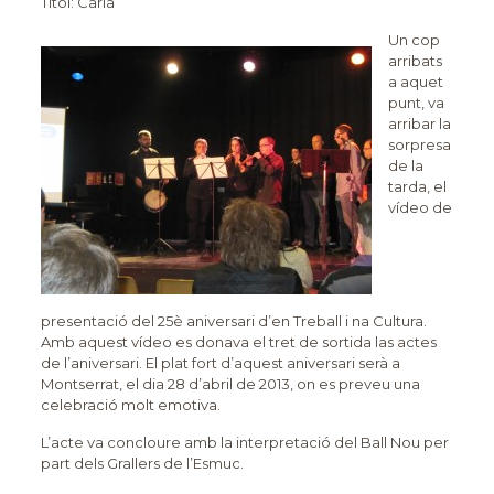
Títol: Carla
Un cop
arribats
a aquet
punt, va
arribar la
sorpresa
de la
tarda, el
vídeo de
presentació del 25è aniversari d’en Treball i na Cultura.
Amb aquest vídeo es donava el tret de sortida las actes
de l’aniversari. El plat fort d’aquest aniversari serà a
Montserrat, el dia 28 d’abril de 2013, on es preveu una
celebració molt emotiva.
L’acte va concloure amb la interpretació del Ball Nou per
part dels Grallers de l’Esmuc.