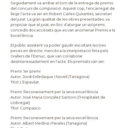
Seguidament va arribar el torn de la entrega de premis
del concurs de composició. Aquest cop, l’encarregat de
llegir l’acta va ser en Robert Carles Quirantes, secretari
del jurat. La gran qualitat de les obres presentades, va
propiciar que el jurat, en lloc d’atorgar un sol premi,
concedís dos accèssits que es van anomenar Premis a la
Excel•lència.
El públic assistent va poder gaudir escoltant les tres
peces en directe, mercès a la interpretació feta pels
Grallers de l’Esmuc, que van col•laborar
desinteressadament en l’acte. Els premiats van ser:
Premi: 1er premi
Autor: Jordi Enfedaque i Novell (Tarragona)
Títol: L’Espavilat
Premi: Reconeixement per la seva excel•lència
Autor: José Maria González Santoro (l’Hospitalet de
Llobregat)
Títol: Compasco
Premi: Reconeixement per la seva excel•lència
Autor: Albert Medina i Perales (Tarragona)