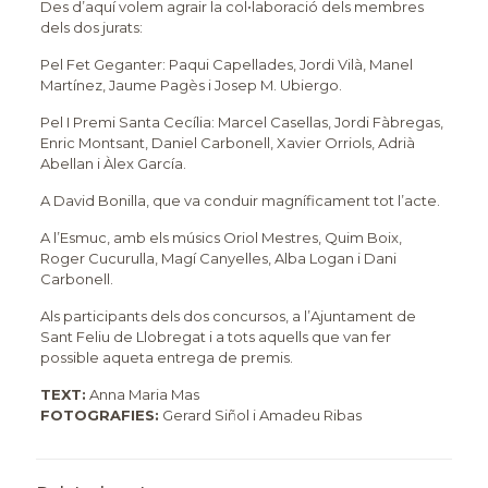
Des d’aquí volem agrair la col•laboració dels membres
dels dos jurats:
Pel Fet Geganter: Paqui Capellades, Jordi Vilà, Manel
Martínez, Jaume Pagès i Josep M. Ubiergo.
Pel I Premi Santa Cecília: Marcel Casellas, Jordi Fàbregas,
Enric Montsant, Daniel Carbonell, Xavier Orriols, Adrià
Abellan i Àlex García.
A David Bonilla, que va conduir magníficament tot l’acte.
A l’Esmuc, amb els músics Oriol Mestres, Quim Boix,
Roger Cucurulla, Magí Canyelles, Alba Logan i Dani
Carbonell.
Als participants dels dos concursos, a l’Ajuntament de
Sant Feliu de Llobregat i a tots aquells que van fer
possible aqueta entrega de premis.
TEXT:
Anna Maria Mas
FOTOGRAFIES:
Gerard Siñol i Amadeu Ribas