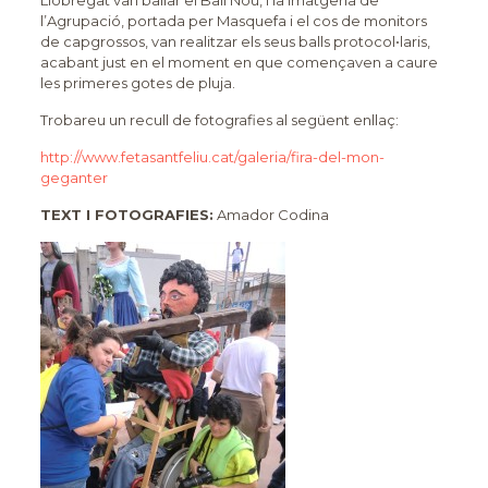
Llobregat van ballar el Ball Nou, i la imatgeria de
l’Agrupació, portada per Masquefa i el cos de monitors
de capgrossos, van realitzar els seus balls protocol•laris,
acabant just en el moment en que començaven a caure
les primeres gotes de pluja.
Trobareu un recull de fotografies al següent enllaç:
http://www.fetasantfeliu.cat/galeria/fira-del-mon-
geganter
TEXT I FOTOGRAFIES:
Amador Codina