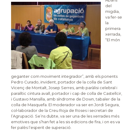
Abans
del
migdia,
va fer-se
la
primera
xerrada,
“El món
geganter com moviment integrador”, amb els ponents
Pedro Curado, invident, portador de la colla de Sant
Vicenç de Montalt, Josep Serres, amb paràlisi celebral i
paralític cintura avall, portador i cap de colla de Castellcir,
i Gustavo Mansilla, amb síndrome de Down, tabaler de la
colla de Masquefa. El moderador va ser en Jordi Segura,
col•laborador de la Creu Roja de Roses i secretari de
l’Agrupació. Se’ns dubte, va ser una de les xerrades més
emotives que s’han fet a les sis edicions de fira, i on es va
fer palès l’esperit de superació.