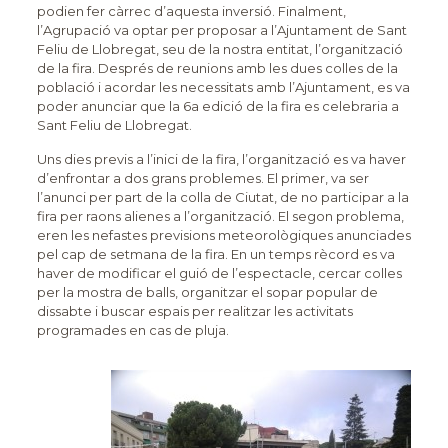
podien fer càrrec d’aquesta inversió. Finalment,
l’Agrupació va optar per proposar a l’Ajuntament de Sant
Feliu de Llobregat, seu de la nostra entitat, l’organització
de la fira. Després de reunions amb les dues colles de la
població i acordar les necessitats amb l’Ajuntament, es va
poder anunciar que la 6a edició de la fira es celebraria a
Sant Feliu de Llobregat.
Uns dies previs a l’inici de la fira, l’organització es va haver
d’enfrontar a dos grans problemes. El primer, va ser
l’anunci per part de la colla de Ciutat, de no participar a la
fira per raons alienes a l’organització. El segon problema,
eren les nefastes previsions meteorològiques anunciades
pel cap de setmana de la fira. En un temps rècord es va
haver de modificar el guió de l’espectacle, cercar colles
per la mostra de balls, organitzar el sopar popular de
dissabte i buscar espais per realitzar les activitats
programades en cas de pluja.