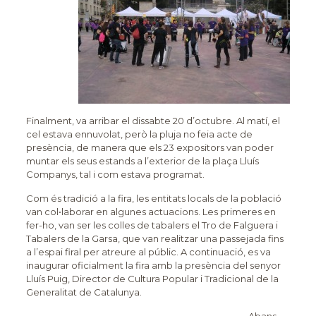
Finalment, va arribar el dissabte 20 d’octubre. Al matí, el
cel estava ennuvolat, però la pluja no feia acte de
presència, de manera que els 23 expositors van poder
muntar els seus estands a l’exterior de la plaça Lluís
Companys, tal i com estava programat.
Com és tradició a la fira, les entitats locals de la població
van col•laborar en algunes actuacions. Les primeres en
fer-ho, van ser les colles de tabalers el Tro de Falguera i
Tabalers de la Garsa, que van realitzar una passejada fins
a l’espai firal per atreure al públic. A continuació, es va
inaugurar oficialment la fira amb la presència del senyor
Lluís Puig, Director de Cultura Popular i Tradicional de la
Generalitat de Catalunya.