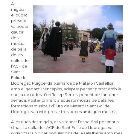
Al
migdia,
el públic
present
va poder
gaudir
de la
mostra
de balls
de les
colles de
l’ACF de
Sant
Feliu de
Llobregat, Puigcerdà, Xamarca de Mataró i Castellcir,
amb el gegant Trencapins, adaptat per ser portat amb la
cadira de rodes d’en Josep Serres, ponent de l’anterior
xerrada. Posteriorment a aquesta mostra de balls, les
formacions musicals d’Iluro de Mataró i Sant Boi de
Llobregat van interpretar tres peces amb gran mestria.
A les dues del migdia, es va tancar l’espai firal per anar a
dinar. La colla de l’ACF de Sant Feliu de Llobregat va
organitzar un dinar popular dins de la sala Iberia amb més