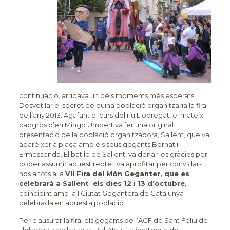
continuació, arribava un dels moments més esperats.
Desvetllar el secret de quina població organitzaria la fira
de l’any 2013. Agafant el curs del riu Llobregat, el mateix
capgròs d’en Mingo Umbert va fer una original
presentació de la població organitzadora, Sallent, que va
aparèixer a plaça amb els seus gegants Bernat i
Ermessenda. El batlle de Sallent, va donar les gràcies per
poder assumir aquest repte i va aprofitar per convidar-
nos a tots a la
VII Fira del Món Geganter, que es
celebrarà a Sallent els dies 12 i 13 d’octubre
,
coincidint amb la I Ciutat Gegantera de Catalunya
celebrada en aquesta població.
Per clausurar la fira, els gegants de l’ACF de Sant Feliu de