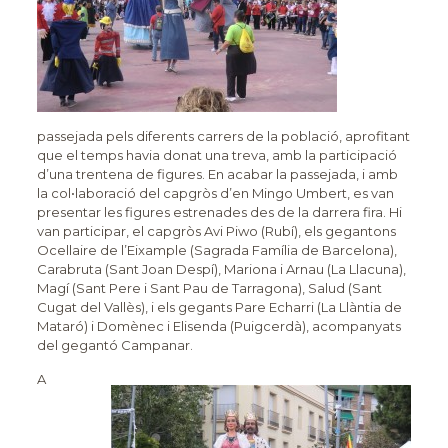
passejada pels diferents carrers de la població, aprofitant
que el temps havia donat una treva, amb la participació
d’una trentena de figures. En acabar la passejada, i amb
la col•laboració del capgròs d’en Mingo Umbert, es van
presentar les figures estrenades des de la darrera fira. Hi
van participar, el capgròs Avi Piwo (Rubí), els gegantons
Ocellaire de l’Eixample (Sagrada Família de Barcelona),
Carabruta (Sant Joan Despí), Mariona i Arnau (La Llacuna),
Magí (Sant Pere i Sant Pau de Tarragona), Salud (Sant
Cugat del Vallès), i els gegants Pare Echarri (La Llàntia de
Mataró) i Domènec i Elisenda (Puigcerdà), acompanyats
del gegantó Campanar.
A