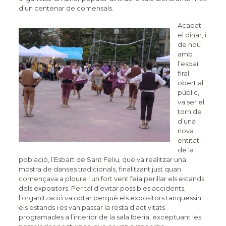
d’un centenar de comensals.
Acabat
el dinar, i
de nou
amb
l’espai
firal
obert al
públic,
va ser el
torn de
d’una
nova
entitat
de la
població, l’Esbart de Sant Feliu, que va realitzar una
mostra de danses tradicionals, finalitzant just quan
començava a ploure i un fort vent feia perillar els estands
dels expositors. Per tal d’evitar possibles accidents,
l’organització va optar perquè els expositors tanquessin
els estands i es van passar la resta d’activitats
programades a l’interior de la sala Iberia, exceptuant les