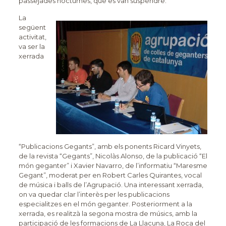
passejades nocturnes, que es van suspendre.
La
següent
activitat,
va ser la
xerrada
“Publicacions Gegants”, amb els ponents Ricard Vinyets,
de la revista “Gegants”, Nicolàs Alonso, de la publicació “El
món geganter” i Xavier Navarro, de l’informatiu “Maresme
Gegant”, moderat per en Robert Carles Quirantes, vocal
de música i balls de l’Agrupació. Una interessant xerrada,
on va quedar clar l’interès per les publicacions
especialitzes en el món geganter. Posteriorment a la
xerrada, es realitzà la segona mostra de músics, amb la
participació de les formacions de La Llacuna, La Roca del