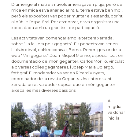
Diumenge al matí els núvols amenaçaven pluja, però de
mica en mica es va anar aclarint. El terra estava ben moll,
però els expositors van poder muntar els estands, obrint
al públic l’espai firal. Per esmorzar, es va organitzar una
xocolatada amb un gran èxit de participació.
Les activitats van començar amb la tercera xerrada,
sobre “La fal•lera pels gegants”. Els ponents van ser en
Lluís Ardèvol, col•leccionista, Bernat Reher, gestor de la
web “Minigegants”, Joan-Miquel Merino, especialitzat en
documentació del món geganter, Carlos Morillo, vinculat
a diverses colles geganteres, i Josep Maria Ubiergo,
fotògraf. El moderador va ser en Ricard Vinyets,
coordinador de la revista Gegants. Una interessant
xerrada on es va poder copsar que el món geganter
aixeca les més diverses passions.
Al
migdia,
va donar
inici la