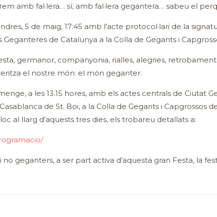
em amb fal·lera… sí, amb fal·lera gegantera… sabeu el perq
res, 5 de maig, 17:45 amb l’acte protocol·lari de la signatu
es Geganteres de Catalunya a la Colla de Gegants i Capgros
de festa, germanor, companyonia, rialles, alegries, retrobame
teritza el nostre món: el món geganter.
iumenge, a les 13.15 hores, amb els actes centrals de Ciutat 
e Casablanca de St. Boi, a la Colla de Gegants i Capgrossos 
oc al llarg d’aquests tres dies, els trobareu detallats a:
programacio/
 no geganters, a ser part activa d’aquesta gran Festa, la fe