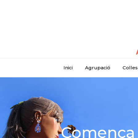
Inici
Agrupació
Colles
Comença l