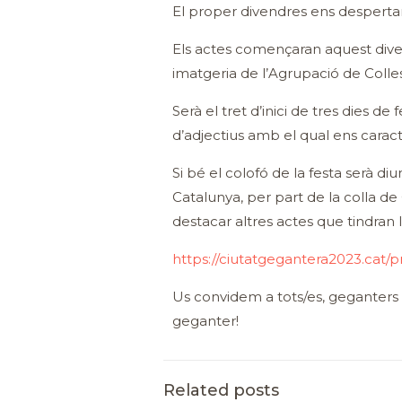
El proper divendres ens despertar
Els actes començaran aquest divend
imatgeria de l’Agrupació de Coll
Serà el tret d’inici de tres dies 
d’adjectius amb el qual ens carac
Si bé el colofó de la festa serà d
Catalunya, per part de la colla d
destacar altres actes que tindran ll
https://ciutatgegantera2023.cat/
Us convidem a tots/es, geganters i
geganter!
Related posts