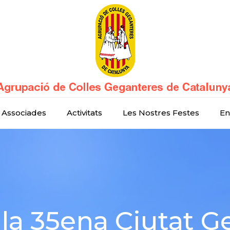
 Associades
Activitats
Les Nostres Festes
En
a 35ena Ciutat G