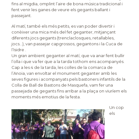
fins al migdia, omplint l’aire de bona música tradicional i
fent venir les ganes de veure els gegants ballant i
passejant.
Al matí, també els més petits, es van poder divertir i
conèixer una mica més del fet geganter, mitjançant
diferents jocs gegants (trenclaclosques, retallables,
jocs…), van passejar capgrossos, gegantons i la Cuca de
l’Isidre .
Un gran ambient geganter al matí, que va anar fent bullir
l’olla i que va fer que a la tarda tothom ens acompanyés.
Cap a les 4 de la tarda, les colles de la comarca de
l’Anoia, van envoltar el monument geganter amb les
seves figures i acompanyats pels bastoners infantils de la
Colla de Ball de Bastons de Masquefa, vam fer una
passejada de gegants fins arribar a la plaça on viuríem els
moments més emotius de la festa.
Un cop
els