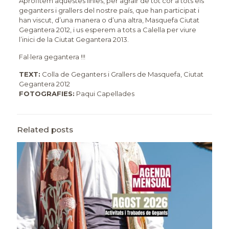
Aprofitem aquestes línies, per agrair de tot cor a tots els
geganters i grallers del nostre país, que han participat i
han viscut, d’una manera o d’una altra, Masquefa Ciutat
Gegantera 2012, i us esperem a tots a Calella per viure
l’inici de la Ciutat Gegantera 2013.
Fal·lera gegantera !!!
TEXT:
Colla de Geganters i Grallers de Masquefa, Ciutat
Gegantera 2012
FOTOGRAFIES:
Paqui Capellades
Related posts