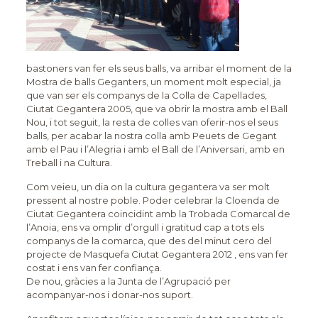
bastoners van fer els seus balls, va arribar el moment de la
Mostra de balls Geganters, un moment molt especial, ja
que van ser els companys de la Colla de Capellades,
Ciutat Gegantera 2005, que va obrir la mostra amb el Ball
Nou, i tot seguit, la resta de colles van oferir-nos el seus
balls, per acabar la nostra colla amb Peuets de Gegant
amb el Pau i l’Alegria i amb el Ball de l’Aniversari, amb en
Treball i na Cultura.
Com veieu, un dia on la cultura gegantera va ser molt
pressent al nostre poble. Poder celebrar la Cloenda de
Ciutat Gegantera coincidint amb la Trobada Comarcal de
l’Anoia, ens va omplir d’orgull i gratitud cap a tots els
companys de la comarca, que des del minut cero del
projecte de Masquefa Ciutat Gegantera 2012 , ens van fer
costat i ens van fer confiança.
De nou, gràcies a la Junta de l’Agrupació per
acompanyar-nos i donar-nos suport.