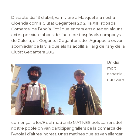
Dissabte dia 13 d’abril, vam viure a Masquefa la nostra
Cloenda com a Ciutat Gegantera 2012 i la XIII Trobada
Comarcal de l’Anoia. Tot i que encara ens queden alguns
actes per viure abans de l’acte de traspàs als companys
de Calella, els Gegants i Gegantons de l’Agrupació es van
acomiadar de la vila que els ha acollit al llarg de l’any de la
Ciutat Gegantera 2012.
Un dia
molt
especial,
que vam
començar a les 9 del matí amb MATINES pels carrers del
nostre poble on van participar grallers de la comarca de
l’Anoia i d’altres indrets. Unes matines que es van allargar