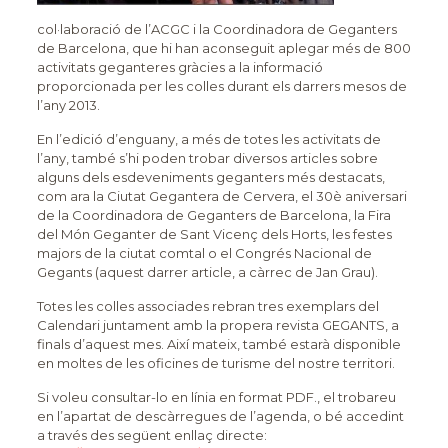
col·laboració de l’ACGC i la Coordinadora de Geganters
de Barcelona, que hi han aconseguit aplegar més de 800
activitats geganteres gràcies a la informació
proporcionada per les colles durant els darrers mesos de
l’any 2013.
En l’edició d’enguany, a més de totes les activitats de
l’any, també s’hi poden trobar diversos articles sobre
alguns dels esdeveniments geganters més destacats,
com ara la Ciutat Gegantera de Cervera, el 30è aniversari
de la Coordinadora de Geganters de Barcelona, la Fira
del Món Geganter de Sant Vicenç dels Horts, les festes
majors de la ciutat comtal o el Congrés Nacional de
Gegants (aquest darrer article, a càrrec de Jan Grau).
Totes les colles associades rebran tres exemplars del
Calendari juntament amb la propera revista GEGANTS, a
finals d’aquest mes. Així mateix, també estarà disponible
en moltes de les oficines de turisme del nostre territori.
Si voleu consultar-lo en línia en format PDF., el trobareu
en l’apartat de descàrregues de l’agenda, o bé accedint
a través des següent enllaç directe: