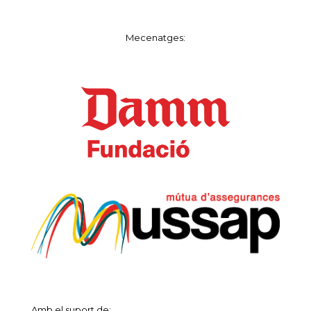
Mecenatges:
Amb el suport de: