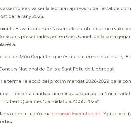
 assemblees, va ser la lectura i aprovació de l’estat de com
ost per a l’any 2026.
nuts. Es va reprendre l’assemblea amb l’informe i valoraci
loracions presentades per en Cesc Canet, de la colla gegan
lavella.
 Fira del Món Geganter que és dura a terme els dies 17, 18 i 1
Concurs Nacional de Balls a Sant Feliu de Llobregat.
 dur a terme l’elecció del pròxim mandat 2026-2029 de la com
res. Presenta candidatura encapçalada per la Núria Farlete 
n Robert Quirantes “Candidatura ACGC 2026”.
oclama com a la pròxima
comissió Executiva de
l’Agrupació (
antes