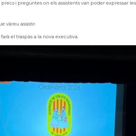
de precs i preguntes on els assistents van poder expressar le
e vàreu assistir.
farà el traspàs a la nova executiva.