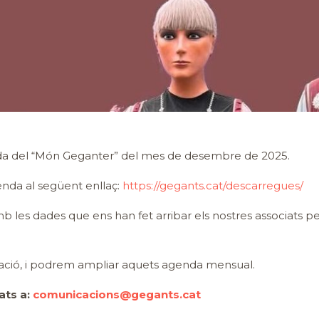
genda del “Món Geganter” del mes de desembre de 2025.
nda al següent enllaç:
https://gegants.cat/descarregues/
les dades que ens han fet arribar els nostres associats per
rmació, i podrem ampliar aquets agenda mensual.
ats a:
comunicacions@gegants.cat