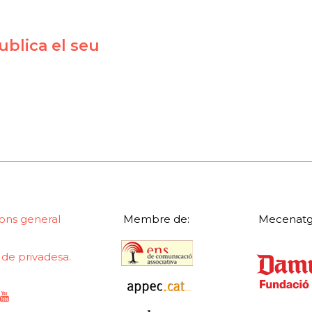
blica el seu
ons general
Membre de:
Mecenatg
a de privadesa.