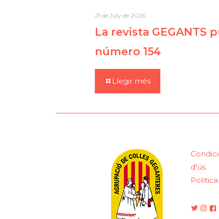
21 de July de 2026
La revista GEGANTS pu
número 154
Llegir més
Condici
d'ús.
Polític