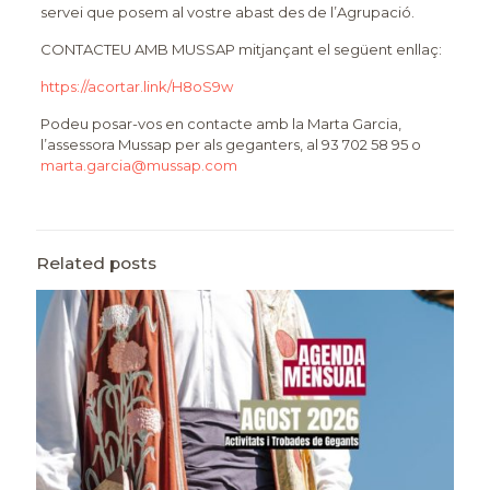
servei que posem al vostre abast des de l’Agrupació.
CONTACTEU AMB MUSSAP mitjançant el següent enllaç:
https://acortar.link/H8oS9w
Podeu posar-vos en contacte amb la Marta Garcia,
l’assessora Mussap per als geganters, al 93 702 58 95 o
marta.garcia@mussap.com
Related posts