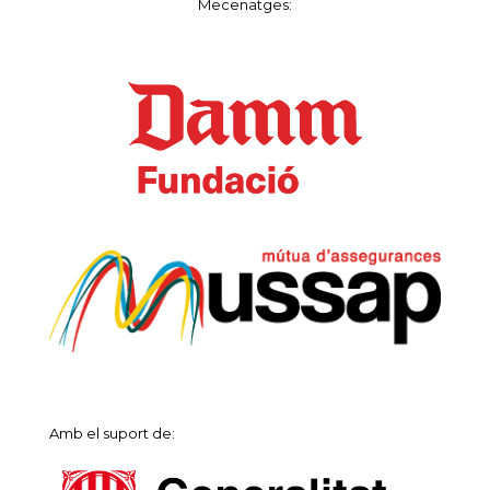
Mecenatges:
Amb el suport de: