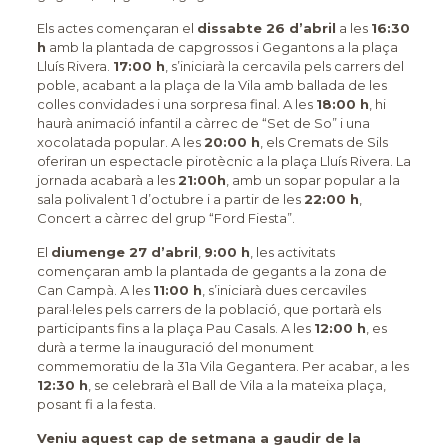
Els actes començaran el
dissabte 26 d’abril
a les
16:30
h
amb la plantada de capgrossos i Gegantons a la plaça
Lluís Rivera.
17:00 h
, s’iniciarà la cercavila pels carrers del
poble, acabant a la plaça de la Vila amb ballada de les
colles convidades i una sorpresa final. A les
18:00 h
, hi
haurà animació infantil a càrrec de “Set de So” i una
xocolatada popular. A les
20:00 h
, els Cremats de Sils
oferiran un espectacle pirotècnic a la plaça Lluís Rivera. La
jornada acabarà a les
21:00h
, amb un sopar popular a la
sala polivalent 1 d’octubre i a partir de les
22:00 h
,
Concert a càrrec del grup “Ford Fiesta”.
El
diumenge 27 d’abril
,
9:00 h
, les activitats
començaran amb la plantada de gegants a la zona de
Can Campà. A les
11:00 h
, s’iniciarà dues cercaviles
paral·leles pels carrers de la població, que portarà els
participants fins a la plaça Pau Casals. A les
12:00 h
, es
durà a terme la inauguració del monument
commemoratiu de la 31a Vila Gegantera. Per acabar, a les
12:30 h
, se celebrarà el Ball de Vila a la mateixa plaça,
posant fi a la festa.
Veniu aquest cap de setmana a gaudir de la