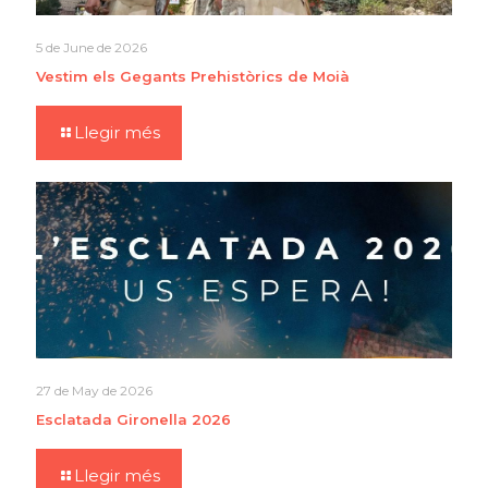
5 de June de 2026
Vestim els Gegants Prehistòrics de Moià
Llegir més
27 de May de 2026
Esclatada Gironella 2026
Llegir més