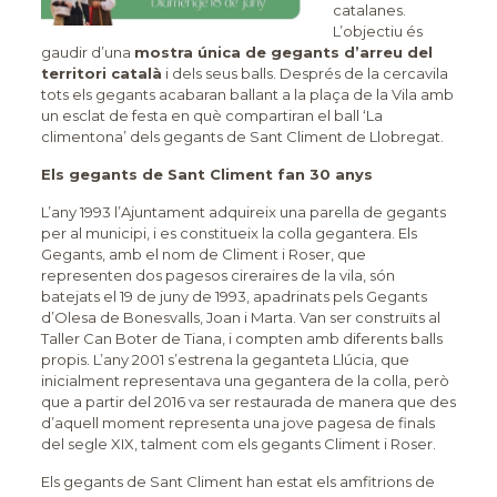
catalanes.
L’objectiu és
gaudir d’una
mostra única de gegants d’arreu del
territori català
i dels seus balls. Després de la cercavila
tots els gegants acabaran ballant a la plaça de la Vila amb
un esclat de festa en què compartiran el ball ‘La
climentona’ dels gegants de Sant Climent de Llobregat.
Els gegants de Sant Climent fan 30 anys
L’any 1993 l’Ajuntament adquireix una parella de gegants
per al municipi, i es constitueix la colla gegantera. Els
Gegants, amb el nom de Climent i Roser, que
representen dos pagesos cireraires de la vila, són
batejats el 19 de juny de 1993, apadrinats pels Gegants
d’Olesa de Bonesvalls, Joan i Marta. Van ser construïts al
Taller Can Boter de Tiana, i compten amb diferents balls
propis. L’any 2001 s’estrena la geganteta Llúcia, que
inicialment representava una gegantera de la colla, però
que a partir del 2016 va ser restaurada de manera que des
d’aquell moment representa una jove pagesa de finals
del segle XIX, talment com els gegants Climent i Roser.
Els gegants de Sant Climent han estat els amfitrions de