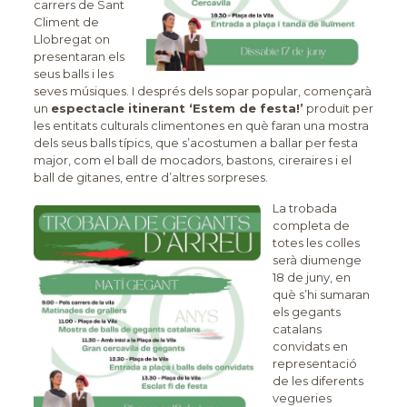
carrers de Sant
Climent de
Llobregat on
presentaran els
seus balls i les
seves músiques. I després dels sopar popular, començarà
un
espectacle itinerant ‘Estem de festa!’
produït per
les entitats culturals climentones en què faran una mostra
dels seus balls típics, que s’acostumen a ballar per festa
major, com el ball de mocadors, bastons, cireraires i el
ball de gitanes, entre d’altres sorpreses.
La trobada
completa de
totes les colles
serà diumenge
18 de juny, en
què s’hi sumaran
els gegants
catalans
convidats en
representació
de les diferents
vegueries