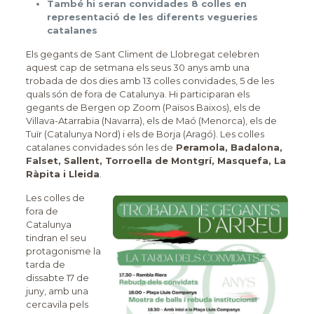
També hi seran convidades 8 colles en
representació de les diferents vegueries
catalanes
Els gegants de Sant Climent de Llobregat celebren
aquest cap de setmana els seus 30 anys amb una
trobada de dos dies amb 13 colles convidades, 5 de les
quals són de fora de Catalunya. Hi participaran els
gegants de Bergen op Zoom (Països Baixos), els de
Villava-Atarrabia (Navarra), els de Maó (Menorca), els de
Tuïr (Catalunya Nord) i els de Borja (Aragó). Les colles
catalanes convidades són les de
Peramola, Badalona,
Falset, Sallent, Torroella de Montgrí, Masquefa, La
Ràpita i Lleida
.
Les colles de
fora de
Catalunya
tindran el seu
protagonisme la
tarda de
dissabte 17 de
juny, amb una
cercavila pels