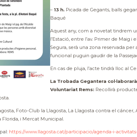
–
13 h.
Picada de Gegants, balls geganter
Baqué
Aquest any, com a novetat tindrem 
l’Estació, entre l’av. Primer de Maig i
Segura, serà una zona reservada per 
funcional puguin gaudir de la Passej
En cas de pluja, l’acte tindrà lloc al C
La Trobada Gegantera col·laborarà
Voluntariat Rems:
Recollirà producte
osta.
osta, Foto-Club la Llagosta, La Llagosta contra el cáncer, A
 Florida, i Mercat Municipal.
pal:
https://www.llagosta.cat/participacio/agenda-i-activitat