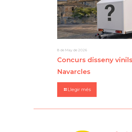
8 de May de 2026
Concurs disseny vinil
Navarcles
Llegir més