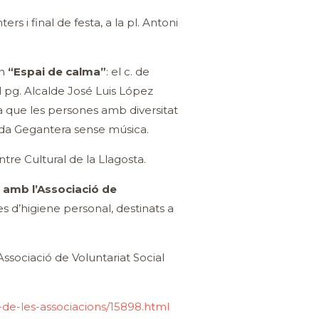
s i final de festa, a la pl. Antoni
un
“Espai de calma”
: el c. de
 el pg. Alcalde José Luis López
a que les persones amb diversitat
ada Gegantera sense música.
entre Cultural de la Llagosta.
 amb l’Associació de
s d’higiene personal, destinats a
ssociació de Voluntariat Social
s-de-les-associacions/15898.html