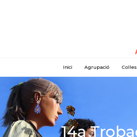
Inici
Agrupació
Colles
14a Troba