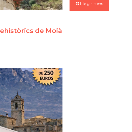
Llegir més
ehistòrics de Moià